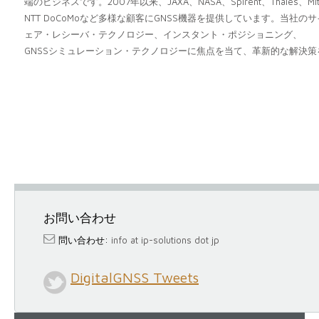
端のビジネスです。2007年以来、JAXA、NASA、Spirent、Thales、Mitsu
NTT DoCoMoなど多様な顧客にGNSS機器を提供しています。当
ェア・レシーバ・テクノロジー、インスタント・ポジショニング、

当社のエキスパートシップは、GNSS分野での25年以上の経験から来
る認識を受けています。当社の主任エンジニアは

GPS World Magazine Advisory Boardのメンバーでもあ
表された多数の文献に支援されています。

お問い合わせ
問い合わせ:
info at ip-solutions dot jp
DigitalGNSS Tweets
東京を拠点とするiP-Solutionsは、信頼性の高い革新
ています。当社の専門分野には、インスタント・ポジショ
GNSSシミュレーション、衛星軌道予測、ペドロライトなど